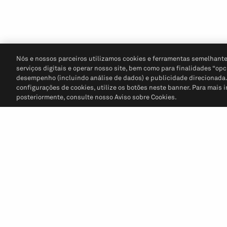
Nós e nossos parceiros utilizamos cookies e ferramentas semelhante
serviços digitais e operar nosso site, bem como para finalidades “opc
desempenho (incluindo análise de dados) e publicidade direcionada. P
configurações de cookies, utilize os botões neste banner. Para mais 
posteriormente, consulte nosso Aviso sobre Cookies.