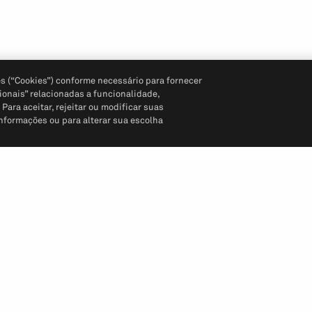
s (“Cookies”) conforme necessário para fornecer
ionais” relacionadas a funcionalidade,
ara aceitar, rejeitar ou modificar suas
informações ou para alterar sua escolha
Siga-nos