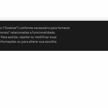
s (“Cookies”) conforme necessário para fornecer
ionais” relacionadas a funcionalidade,
ara aceitar, rejeitar ou modificar suas
informações ou para alterar sua escolha
Siga-nos