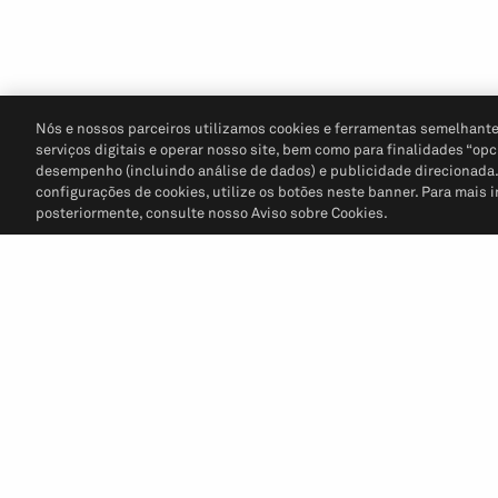
Nós e nossos parceiros utilizamos cookies e ferramentas semelhante
serviços digitais e operar nosso site, bem como para finalidades “opc
desempenho (incluindo análise de dados) e publicidade direcionada. P
configurações de cookies, utilize os botões neste banner. Para mais 
posteriormente, consulte nosso Aviso sobre Cookies.