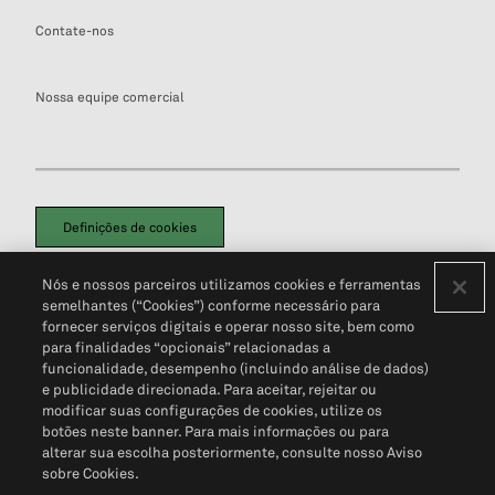
Contate-nos
Nossa equipe comercial
Definições de cookies
Disclaimers Legais
Termos de Uso
Aviso de Cookies
Nós e nossos parceiros utilizamos cookies e ferramentas
Política de Privacidade
Portal de privacidade do cliente (em inglês)
semelhantes (“Cookies”) conforme necessário para
Não Venda Minhas Informações Pessoais
© 2026 S&P Global
fornecer serviços digitais e operar nosso site, bem como
para finalidades “opcionais” relacionadas a
funcionalidade, desempenho (incluindo análise de dados)
e publicidade direcionada. Para aceitar, rejeitar ou
modificar suas configurações de cookies, utilize os
botões neste banner. Para mais informações ou para
alterar sua escolha posteriormente, consulte nosso Aviso
sobre Cookies.