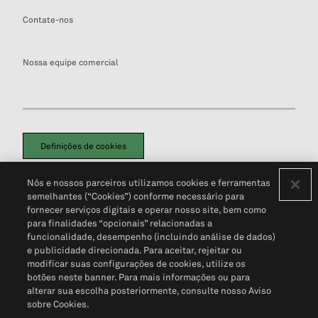
Contate-nos
Nossa equipe comercial
Definições de cookies
Disclaimers Legais
Termos de Uso
Aviso de Cookies
Nós e nossos parceiros utilizamos cookies e ferramentas
Política de Privacidade
Portal de privacidade do cliente (em inglês)
semelhantes (“Cookies”) conforme necessário para
Não Venda Minhas Informações Pessoais
© 2026 S&P Global
fornecer serviços digitais e operar nosso site, bem como
para finalidades “opcionais” relacionadas a
funcionalidade, desempenho (incluindo análise de dados)
e publicidade direcionada. Para aceitar, rejeitar ou
modificar suas configurações de cookies, utilize os
botões neste banner. Para mais informações ou para
alterar sua escolha posteriormente, consulte nosso Aviso
sobre Cookies.