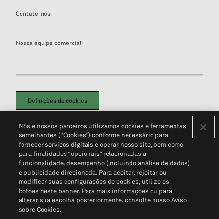
Contate-nos
Nossa equipe comercial
Definições de cookies
Disclaimers Legais
Termos de Uso
Aviso de Cookies
Nós e nossos parceiros utilizamos cookies e ferramentas
Política de Privacidade
Portal de privacidade do cliente (em inglês)
semelhantes (“Cookies”) conforme necessário para
Não Venda Minhas Informações Pessoais
© 2026 S&P Global
fornecer serviços digitais e operar nosso site, bem como
para finalidades “opcionais” relacionadas a
funcionalidade, desempenho (incluindo análise de dados)
e publicidade direcionada. Para aceitar, rejeitar ou
modificar suas configurações de cookies, utilize os
botões neste banner. Para mais informações ou para
alterar sua escolha posteriormente, consulte nosso Aviso
sobre Cookies.