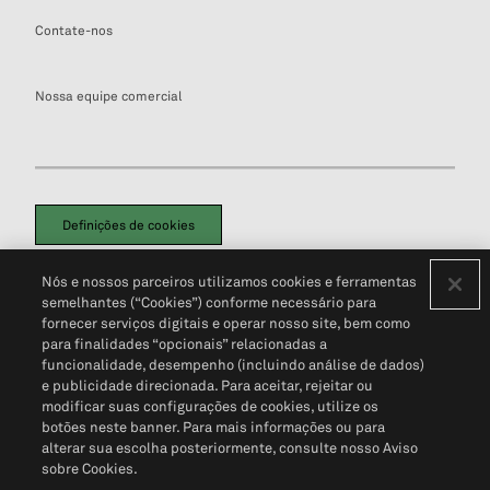
Contate-nos
Nossa equipe comercial
Definições de cookies
Disclaimers Legais
Termos de Uso
Aviso de Cookies
Nós e nossos parceiros utilizamos cookies e ferramentas
Política de Privacidade
Portal de privacidade do cliente (em inglês)
semelhantes (“Cookies”) conforme necessário para
Não Venda Minhas Informações Pessoais
© 2026 S&P Global
fornecer serviços digitais e operar nosso site, bem como
para finalidades “opcionais” relacionadas a
funcionalidade, desempenho (incluindo análise de dados)
e publicidade direcionada. Para aceitar, rejeitar ou
modificar suas configurações de cookies, utilize os
botões neste banner. Para mais informações ou para
alterar sua escolha posteriormente, consulte nosso Aviso
sobre Cookies.