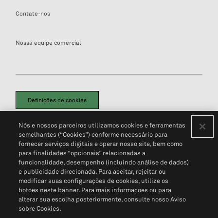
Contate-nos
Nossa equipe comercial
Definições de cookies
Disclaimers Legais
Termos de Uso
Aviso de Cookies
Nós e nossos parceiros utilizamos cookies e ferramentas
Política de Privacidade
Portal de privacidade do cliente (em inglês)
semelhantes (“Cookies”) conforme necessário para
Não Venda Minhas Informações Pessoais
© 2026 S&P Global
fornecer serviços digitais e operar nosso site, bem como
para finalidades “opcionais” relacionadas a
funcionalidade, desempenho (incluindo análise de dados)
e publicidade direcionada. Para aceitar, rejeitar ou
modificar suas configurações de cookies, utilize os
botões neste banner. Para mais informações ou para
alterar sua escolha posteriormente, consulte nosso Aviso
sobre Cookies.