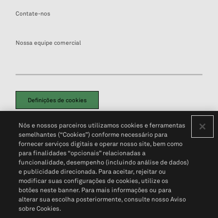
Contate-nos
Nossa equipe comercial
Definições de cookies
Disclaimers Legais
Termos de Uso
Aviso de Cookies
Nós e nossos parceiros utilizamos cookies e ferramentas
Política de Privacidade
Portal de privacidade do cliente (em inglês)
semelhantes (“Cookies”) conforme necessário para
Não Venda Minhas Informações Pessoais
© 2026 S&P Global
fornecer serviços digitais e operar nosso site, bem como
para finalidades “opcionais” relacionadas a
funcionalidade, desempenho (incluindo análise de dados)
e publicidade direcionada. Para aceitar, rejeitar ou
modificar suas configurações de cookies, utilize os
botões neste banner. Para mais informações ou para
alterar sua escolha posteriormente, consulte nosso Aviso
sobre Cookies.