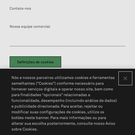
Contate-nos
Nossa equipe comercial
Definições de cookies
Disclaimers Legais
Termos de Uso
Aviso de Cookies
Nós e nossos parceiros utilizamos cookies e ferramentas
Política de Privacidade
Portal de privacidade do cliente (em inglês)
semelhantes (“Cookies”) conforme necessário para
Não Venda Minhas Informações Pessoais
© 2026 S&P Global
fornecer serviços digitais e operar nosso site, bem como
para finalidades “opcionais” relacionadas a
funcionalidade, desempenho (incluindo análise de dados)
e publicidade direcionada. Para aceitar, rejeitar ou
modificar suas configurações de cookies, utilize os
botões neste banner. Para mais informações ou para
alterar sua escolha posteriormente, consulte nosso Aviso
sobre Cookies.