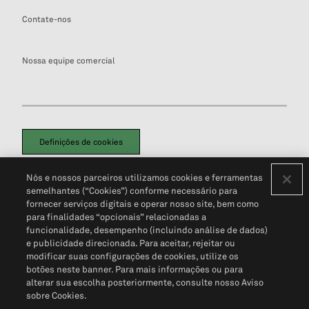
Contate-nos
Nossa equipe comercial
Definições de cookies
Disclaimers Legais
Termos de Uso
Aviso de Cookies
Nós e nossos parceiros utilizamos cookies e ferramentas
Política de Privacidade
Portal de privacidade do cliente (em inglês)
semelhantes (“Cookies”) conforme necessário para
Não Venda Minhas Informações Pessoais
© 2026 S&P Global
fornecer serviços digitais e operar nosso site, bem como
para finalidades “opcionais” relacionadas a
funcionalidade, desempenho (incluindo análise de dados)
e publicidade direcionada. Para aceitar, rejeitar ou
modificar suas configurações de cookies, utilize os
botões neste banner. Para mais informações ou para
alterar sua escolha posteriormente, consulte nosso Aviso
sobre Cookies.