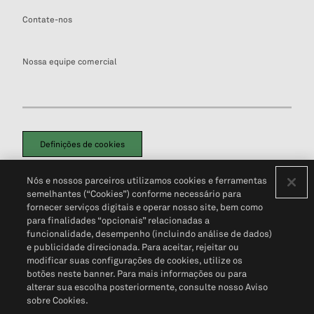
Contate-nos
Nossa equipe comercial
Definições de cookies
Disclaimers Legais
Termos de Uso
Aviso de Cookies
Nós e nossos parceiros utilizamos cookies e ferramentas
Política de Privacidade
Portal de privacidade do cliente (em inglês)
semelhantes (“Cookies”) conforme necessário para
Não Venda Minhas Informações Pessoais
© 2026 S&P Global
fornecer serviços digitais e operar nosso site, bem como
para finalidades “opcionais” relacionadas a
funcionalidade, desempenho (incluindo análise de dados)
e publicidade direcionada. Para aceitar, rejeitar ou
modificar suas configurações de cookies, utilize os
botões neste banner. Para mais informações ou para
alterar sua escolha posteriormente, consulte nosso Aviso
sobre Cookies.