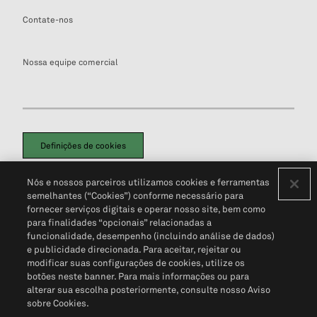
Contate-nos
Nossa equipe comercial
Definições de cookies
Disclaimers Legais
Termos de Uso
Aviso de Cookies
Nós e nossos parceiros utilizamos cookies e ferramentas
Política de Privacidade
Portal de privacidade do cliente (em inglês)
semelhantes (“Cookies”) conforme necessário para
Não Venda Minhas Informações Pessoais
© 2026 S&P Global
fornecer serviços digitais e operar nosso site, bem como
para finalidades “opcionais” relacionadas a
funcionalidade, desempenho (incluindo análise de dados)
e publicidade direcionada. Para aceitar, rejeitar ou
modificar suas configurações de cookies, utilize os
botões neste banner. Para mais informações ou para
alterar sua escolha posteriormente, consulte nosso Aviso
sobre Cookies.