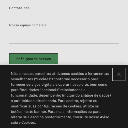
Contate-nos
Nossa equipe comercial
Definições de cookies
Disclaimers Legais
Termos de Uso
Aviso de Cookies
Nós e nossos parceiros utilizamos cookies e ferramentas
Política de Privacidade
Portal de privacidade do cliente (em inglês)
semelhantes (“Cookies”) conforme necessário para
Não Venda Minhas Informações Pessoais
© 2026 S&P Global
fornecer serviços digitais e operar nosso site, bem como
para finalidades “opcionais” relacionadas a
funcionalidade, desempenho (incluindo análise de dados)
e publicidade direcionada. Para aceitar, rejeitar ou
modificar suas configurações de cookies, utilize os
botões neste banner. Para mais informações ou para
alterar sua escolha posteriormente, consulte nosso Aviso
sobre Cookies.