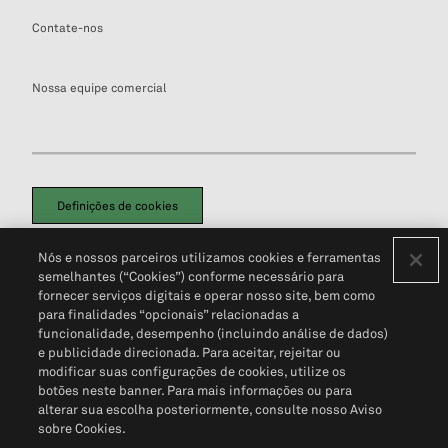
Contate-nos
Nossa equipe comercial
Definições de cookies
Disclaimers Legais
Termos de Uso
Aviso de Cookies
Nós e nossos parceiros utilizamos cookies e ferramentas
Política de Privacidade
Portal de privacidade do cliente (em inglês)
semelhantes (“Cookies”) conforme necessário para
Não Venda Minhas Informações Pessoais
© 2026 S&P Global
fornecer serviços digitais e operar nosso site, bem como
para finalidades “opcionais” relacionadas a
funcionalidade, desempenho (incluindo análise de dados)
e publicidade direcionada. Para aceitar, rejeitar ou
modificar suas configurações de cookies, utilize os
botões neste banner. Para mais informações ou para
alterar sua escolha posteriormente, consulte nosso Aviso
sobre Cookies.