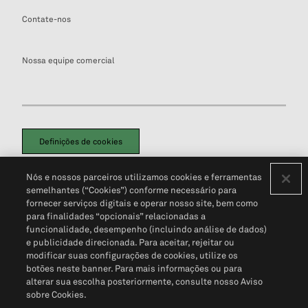
Contate-nos
Nossa equipe comercial
Definições de cookies
Disclaimers Legais
Termos de Uso
Aviso de Cookies
Nós e nossos parceiros utilizamos cookies e ferramentas
Política de Privacidade
Portal de privacidade do cliente (em inglês)
semelhantes (“Cookies”) conforme necessário para
Não Venda Minhas Informações Pessoais
© 2026 S&P Global
fornecer serviços digitais e operar nosso site, bem como
para finalidades “opcionais” relacionadas a
funcionalidade, desempenho (incluindo análise de dados)
e publicidade direcionada. Para aceitar, rejeitar ou
modificar suas configurações de cookies, utilize os
botões neste banner. Para mais informações ou para
alterar sua escolha posteriormente, consulte nosso Aviso
sobre Cookies.