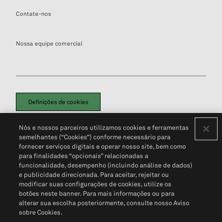
Contate-nos
Nossa equipe comercial
Definições de cookies
Disclaimers Legais
Termos de Uso
Aviso de Cookies
Nós e nossos parceiros utilizamos cookies e ferramentas
Política de Privacidade
Portal de privacidade do cliente (em inglês)
semelhantes (“Cookies”) conforme necessário para
Não Venda Minhas Informações Pessoais
© 2026 S&P Global
fornecer serviços digitais e operar nosso site, bem como
para finalidades “opcionais” relacionadas a
funcionalidade, desempenho (incluindo análise de dados)
e publicidade direcionada. Para aceitar, rejeitar ou
modificar suas configurações de cookies, utilize os
botões neste banner. Para mais informações ou para
alterar sua escolha posteriormente, consulte nosso Aviso
sobre Cookies.