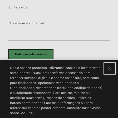
Contate-nos
Nossa equipe comercial
Definições de cookies
Disclaimers Legais
Termos de Uso
Aviso de Cookies
Nós e nossos parceiros utilizamos cookies e ferramentas
Política de Privacidade
Portal de privacidade do cliente (em inglês)
semelhantes (“Cookies”) conforme necessário para
Não Venda Minhas Informações Pessoais
© 2026 S&P Global
fornecer serviços digitais e operar nosso site, bem como
para finalidades “opcionais” relacionadas a
funcionalidade, desempenho (incluindo análise de dados)
e publicidade direcionada. Para aceitar, rejeitar ou
modificar suas configurações de cookies, utilize os
botões neste banner. Para mais informações ou para
alterar sua escolha posteriormente, consulte nosso Aviso
sobre Cookies.