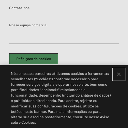
Contate-nos
Nossa equipe comercial
Definições de cookies
Disclaimers Legais
Termos de Uso
Aviso de Cookies
Nós e nossos parceiros utilizamos cookies e ferramentas
Política de Privacidade
Portal de privacidade do cliente (em inglês)
semelhantes (“Cookies”) conforme necessário para
Não Venda Minhas Informações Pessoais
© 2026 S&P Global
fornecer serviços digitais e operar nosso site, bem como
para finalidades “opcionais” relacionadas a
funcionalidade, desempenho (incluindo análise de dados)
e publicidade direcionada. Para aceitar, rejeitar ou
modificar suas configurações de cookies, utilize os
botões neste banner. Para mais informações ou para
alterar sua escolha posteriormente, consulte nosso Aviso
sobre Cookies.