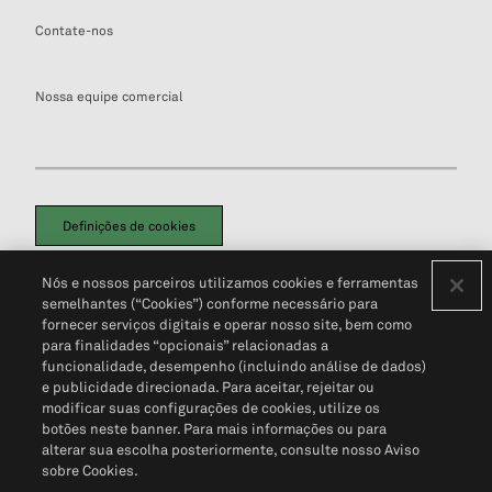
Contate-nos
Nossa equipe comercial
Definições de cookies
Disclaimers Legais
Termos de Uso
Aviso de Cookies
Nós e nossos parceiros utilizamos cookies e ferramentas
Política de Privacidade
Portal de privacidade do cliente (em inglês)
semelhantes (“Cookies”) conforme necessário para
Não Venda Minhas Informações Pessoais
© 2026 S&P Global
fornecer serviços digitais e operar nosso site, bem como
para finalidades “opcionais” relacionadas a
funcionalidade, desempenho (incluindo análise de dados)
e publicidade direcionada. Para aceitar, rejeitar ou
modificar suas configurações de cookies, utilize os
botões neste banner. Para mais informações ou para
alterar sua escolha posteriormente, consulte nosso Aviso
sobre Cookies.