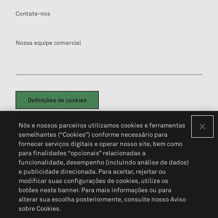
Contate-nos
Nossa equipe comercial
Definições de cookies
Disclaimers Legais
Termos de Uso
Aviso de Cookies
Nós e nossos parceiros utilizamos cookies e ferramentas
Política de Privacidade
Portal de privacidade do cliente (em inglês)
semelhantes (“Cookies”) conforme necessário para
Não Venda Minhas Informações Pessoais
© 2026 S&P Global
fornecer serviços digitais e operar nosso site, bem como
para finalidades “opcionais” relacionadas a
funcionalidade, desempenho (incluindo análise de dados)
e publicidade direcionada. Para aceitar, rejeitar ou
modificar suas configurações de cookies, utilize os
botões neste banner. Para mais informações ou para
alterar sua escolha posteriormente, consulte nosso Aviso
sobre Cookies.