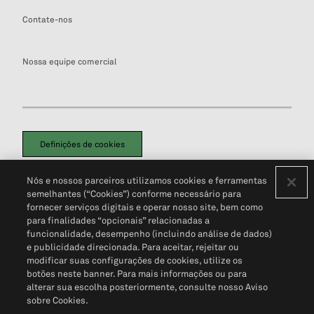
Contate-nos
Nossa equipe comercial
Definições de cookies
Disclaimers Legais
Termos de Uso
Aviso de Cookies
Nós e nossos parceiros utilizamos cookies e ferramentas
Política de Privacidade
Portal de privacidade do cliente (em inglês)
semelhantes (“Cookies”) conforme necessário para
Não Venda Minhas Informações Pessoais
© 2026 S&P Global
fornecer serviços digitais e operar nosso site, bem como
para finalidades “opcionais” relacionadas a
funcionalidade, desempenho (incluindo análise de dados)
e publicidade direcionada. Para aceitar, rejeitar ou
modificar suas configurações de cookies, utilize os
botões neste banner. Para mais informações ou para
alterar sua escolha posteriormente, consulte nosso Aviso
sobre Cookies.