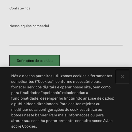
Contate-nos
Nossa equipe comercial
Definições de cookies
Disclaimers Legais
Termos de Uso
Aviso de Cookies
Nós e nossos parceiros utilizamos cookies e ferramentas
Política de Privacidade
Portal de privacidade do cliente (em inglês)
semelhantes (“Cookies”) conforme necessário para
Não Venda Minhas Informações Pessoais
© 2026 S&P Global
fornecer serviços digitais e operar nosso site, bem como
para finalidades “opcionais” relacionadas a
funcionalidade, desempenho (incluindo análise de dados)
e publicidade direcionada. Para aceitar, rejeitar ou
modificar suas configurações de cookies, utilize os
botões neste banner. Para mais informações ou para
alterar sua escolha posteriormente, consulte nosso Aviso
sobre Cookies.