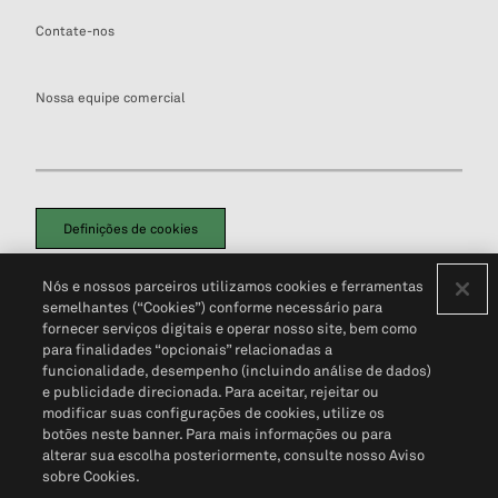
Contate-nos
Nossa equipe comercial
Definições de cookies
Disclaimers Legais
Termos de Uso
Aviso de Cookies
Nós e nossos parceiros utilizamos cookies e ferramentas
Política de Privacidade
Portal de privacidade do cliente (em inglês)
semelhantes (“Cookies”) conforme necessário para
Não Venda Minhas Informações Pessoais
© 2026 S&P Global
fornecer serviços digitais e operar nosso site, bem como
para finalidades “opcionais” relacionadas a
funcionalidade, desempenho (incluindo análise de dados)
e publicidade direcionada. Para aceitar, rejeitar ou
modificar suas configurações de cookies, utilize os
botões neste banner. Para mais informações ou para
alterar sua escolha posteriormente, consulte nosso Aviso
sobre Cookies.