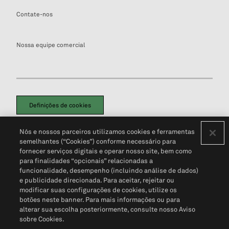
Contate-nos
Nossa equipe comercial
Definições de cookies
Disclaimers Legais
Termos de Uso
Aviso de Cookies
Nós e nossos parceiros utilizamos cookies e ferramentas
Política de Privacidade
Portal de privacidade do cliente (em inglês)
semelhantes (“Cookies”) conforme necessário para
Não Venda Minhas Informações Pessoais
© 2026 S&P Global
fornecer serviços digitais e operar nosso site, bem como
para finalidades “opcionais” relacionadas a
funcionalidade, desempenho (incluindo análise de dados)
e publicidade direcionada. Para aceitar, rejeitar ou
modificar suas configurações de cookies, utilize os
botões neste banner. Para mais informações ou para
alterar sua escolha posteriormente, consulte nosso Aviso
sobre Cookies.