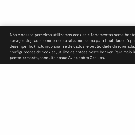
Nós e nossos parceiros utilizamos cookies e ferramentas semelhante
serviços digitais e operar nosso site, bem como para finalidades “opc
desempenho (incluindo análise de dados) e publicidade direcionada. P
configurações de cookies, utilize os botões neste banner. Para mais 
posteriormente, consulte nosso Aviso sobre Cookies.