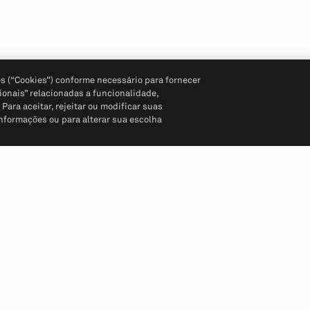
s (“Cookies”) conforme necessário para fornecer
ionais” relacionadas a funcionalidade,
ara aceitar, rejeitar ou modificar suas
informações ou para alterar sua escolha
Siga-nos