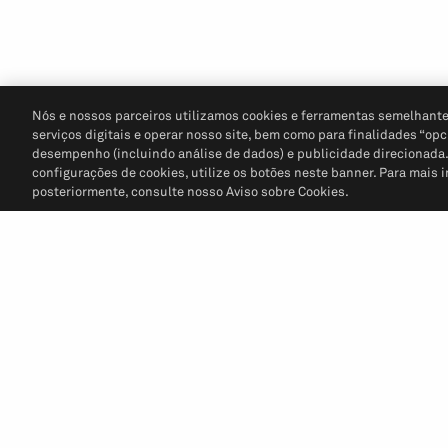
Nós e nossos parceiros utilizamos cookies e ferramentas semelhante
serviços digitais e operar nosso site, bem como para finalidades “opc
desempenho (incluindo análise de dados) e publicidade direcionada. P
configurações de cookies, utilize os botões neste banner. Para mais 
posteriormente, consulte nosso Aviso sobre Cookies.