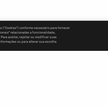
s (“Cookies”) conforme necessário para fornecer
ionais” relacionadas a funcionalidade,
ara aceitar, rejeitar ou modificar suas
informações ou para alterar sua escolha
Siga-nos