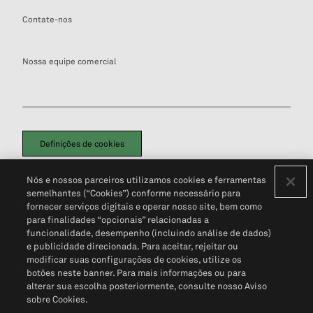
Contate-nos
Nossa equipe comercial
Definições de cookies
Disclaimers Legais
Termos de Uso
Aviso de Cookies
Nós e nossos parceiros utilizamos cookies e ferramentas
Política de Privacidade
Portal de privacidade do cliente (em inglês)
semelhantes (“Cookies”) conforme necessário para
Não Venda Minhas Informações Pessoais
© 2026 S&P Global
fornecer serviços digitais e operar nosso site, bem como
para finalidades “opcionais” relacionadas a
funcionalidade, desempenho (incluindo análise de dados)
e publicidade direcionada. Para aceitar, rejeitar ou
modificar suas configurações de cookies, utilize os
botões neste banner. Para mais informações ou para
alterar sua escolha posteriormente, consulte nosso Aviso
sobre Cookies.