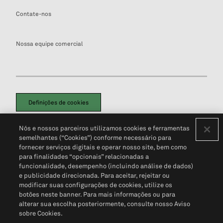
Contate-nos
Nossa equipe comercial
Definições de cookies
Disclaimers Legais
Termos de Uso
Aviso de Cookies
Nós e nossos parceiros utilizamos cookies e ferramentas
Política de Privacidade
Portal de privacidade do cliente (em inglês)
semelhantes (“Cookies”) conforme necessário para
Não Venda Minhas Informações Pessoais
© 2026 S&P Global
fornecer serviços digitais e operar nosso site, bem como
para finalidades “opcionais” relacionadas a
funcionalidade, desempenho (incluindo análise de dados)
e publicidade direcionada. Para aceitar, rejeitar ou
modificar suas configurações de cookies, utilize os
botões neste banner. Para mais informações ou para
alterar sua escolha posteriormente, consulte nosso Aviso
sobre Cookies.