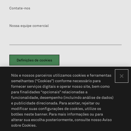
Contate-nos
Nossa equipe comercial
Definições de cookies
Disclaimers Legais
Termos de Uso
Aviso de Cookies
Nós e nossos parceiros utilizamos cookies e ferramentas
Política de Privacidade
Portal de privacidade do cliente (em inglês)
semelhantes (“Cookies”) conforme necessário para
Não Venda Minhas Informações Pessoais
© 2026 S&P Global
fornecer serviços digitais e operar nosso site, bem como
para finalidades “opcionais” relacionadas a
funcionalidade, desempenho (incluindo análise de dados)
e publicidade direcionada. Para aceitar, rejeitar ou
modificar suas configurações de cookies, utilize os
botões neste banner. Para mais informações ou para
alterar sua escolha posteriormente, consulte nosso Aviso
sobre Cookies.