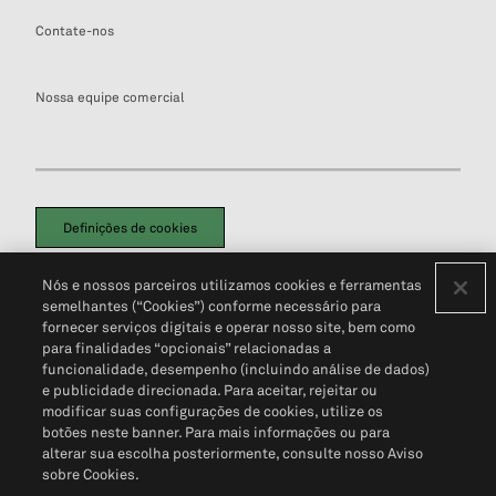
Contate-nos
Nossa equipe comercial
Definições de cookies
Disclaimers Legais
Termos de Uso
Aviso de Cookies
Nós e nossos parceiros utilizamos cookies e ferramentas
Política de Privacidade
Portal de privacidade do cliente (em inglês)
semelhantes (“Cookies”) conforme necessário para
Não Venda Minhas Informações Pessoais
© 2026 S&P Global
fornecer serviços digitais e operar nosso site, bem como
para finalidades “opcionais” relacionadas a
funcionalidade, desempenho (incluindo análise de dados)
e publicidade direcionada. Para aceitar, rejeitar ou
modificar suas configurações de cookies, utilize os
botões neste banner. Para mais informações ou para
alterar sua escolha posteriormente, consulte nosso Aviso
sobre Cookies.