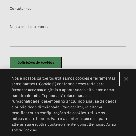
Contate-nos
Nossa equipe comercial
Definições de cookies
Disclaimers Legais
Termos de Uso
Aviso de Cookies
Nós e nossos parceiros utilizamos cookies e ferramentas
Política de Privacidade
Portal de privacidade do cliente (em inglês)
semelhantes (“Cookies”) conforme necessário para
Não Venda Minhas Informações Pessoais
© 2026 S&P Global
fornecer serviços digitais e operar nosso site, bem como
para finalidades “opcionais” relacionadas a
funcionalidade, desempenho (incluindo análise de dados)
e publicidade direcionada. Para aceitar, rejeitar ou
modificar suas configurações de cookies, utilize os
botões neste banner. Para mais informações ou para
alterar sua escolha posteriormente, consulte nosso Aviso
sobre Cookies.