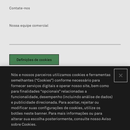
Contate-nos
Nossa equipe comercial
Definições de cookies
Disclaimers Legais
Termos de Uso
Aviso de Cookies
Nós e nossos parceiros utilizamos cookies e ferramentas
Política de Privacidade
Portal de privacidade do cliente (em inglês)
semelhantes (“Cookies”) conforme necessário para
Não Venda Minhas Informações Pessoais
© 2026 S&P Global
fornecer serviços digitais e operar nosso site, bem como
para finalidades “opcionais” relacionadas a
funcionalidade, desempenho (incluindo análise de dados)
e publicidade direcionada. Para aceitar, rejeitar ou
modificar suas configurações de cookies, utilize os
botões neste banner. Para mais informações ou para
alterar sua escolha posteriormente, consulte nosso Aviso
sobre Cookies.