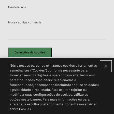
Contate-nos
Nossa equipe comercial
Definições de cookies
Disclaimers Legais
Termos de Uso
Aviso de Cookies
Nós e nossos parceiros utilizamos cookies e ferramentas
Política de Privacidade
Portal de privacidade do cliente (em inglês)
semelhantes (“Cookies”) conforme necessário para
Não Venda Minhas Informações Pessoais
© 2026 S&P Global
fornecer serviços digitais e operar nosso site, bem como
para finalidades “opcionais” relacionadas a
funcionalidade, desempenho (incluindo análise de dados)
e publicidade direcionada. Para aceitar, rejeitar ou
modificar suas configurações de cookies, utilize os
botões neste banner. Para mais informações ou para
alterar sua escolha posteriormente, consulte nosso Aviso
sobre Cookies.