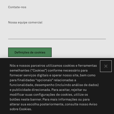
Contate-nos
Nossa equipe comercial
Definições de cookies
Disclaimers Legais
Termos de Uso
Aviso de Cookies
Nós e nossos parceiros utilizamos cookies e ferramentas
Política de Privacidade
Portal de privacidade do cliente (em inglês)
semelhantes (“Cookies”) conforme necessário para
Não Venda Minhas Informações Pessoais
© 2026 S&P Global
fornecer serviços digitais e operar nosso site, bem como
para finalidades “opcionais” relacionadas a
funcionalidade, desempenho (incluindo análise de dados)
e publicidade direcionada. Para aceitar, rejeitar ou
modificar suas configurações de cookies, utilize os
botões neste banner. Para mais informações ou para
alterar sua escolha posteriormente, consulte nosso Aviso
sobre Cookies.