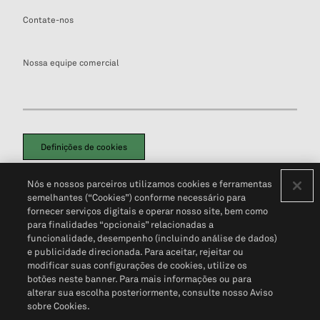
Contate-nos
Nossa equipe comercial
Definições de cookies
Disclaimers Legais
Termos de Uso
Aviso de Cookies
Nós e nossos parceiros utilizamos cookies e ferramentas
Política de Privacidade
Portal de privacidade do cliente (em inglês)
semelhantes (“Cookies”) conforme necessário para
Não Venda Minhas Informações Pessoais
© 2026 S&P Global
fornecer serviços digitais e operar nosso site, bem como
para finalidades “opcionais” relacionadas a
funcionalidade, desempenho (incluindo análise de dados)
e publicidade direcionada. Para aceitar, rejeitar ou
modificar suas configurações de cookies, utilize os
botões neste banner. Para mais informações ou para
alterar sua escolha posteriormente, consulte nosso Aviso
sobre Cookies.