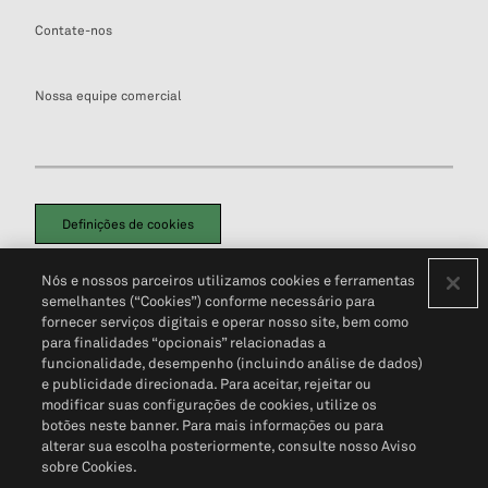
Contate-nos
Nossa equipe comercial
Definições de cookies
Disclaimers Legais
Termos de Uso
Aviso de Cookies
Nós e nossos parceiros utilizamos cookies e ferramentas
Política de Privacidade
Portal de privacidade do cliente (em inglês)
semelhantes (“Cookies”) conforme necessário para
Não Venda Minhas Informações Pessoais
© 2026 S&P Global
fornecer serviços digitais e operar nosso site, bem como
para finalidades “opcionais” relacionadas a
funcionalidade, desempenho (incluindo análise de dados)
e publicidade direcionada. Para aceitar, rejeitar ou
modificar suas configurações de cookies, utilize os
botões neste banner. Para mais informações ou para
alterar sua escolha posteriormente, consulte nosso Aviso
sobre Cookies.