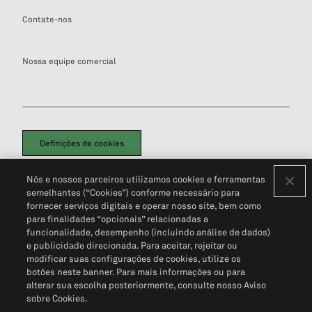
Contate-nos
Nossa equipe comercial
Definições de cookies
Disclaimers Legais
Termos de Uso
Aviso de Cookies
Nós e nossos parceiros utilizamos cookies e ferramentas
Política de Privacidade
Portal de privacidade do cliente (em inglês)
semelhantes (“Cookies”) conforme necessário para
Não Venda Minhas Informações Pessoais
© 2026 S&P Global
fornecer serviços digitais e operar nosso site, bem como
para finalidades “opcionais” relacionadas a
funcionalidade, desempenho (incluindo análise de dados)
e publicidade direcionada. Para aceitar, rejeitar ou
modificar suas configurações de cookies, utilize os
botões neste banner. Para mais informações ou para
alterar sua escolha posteriormente, consulte nosso Aviso
sobre Cookies.