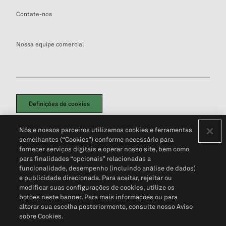
Contate-nos
Nossa equipe comercial
Definições de cookies
Disclaimers Legais
Termos de Uso
Aviso de Cookies
Nós e nossos parceiros utilizamos cookies e ferramentas
Política de Privacidade
Portal de privacidade do cliente (em inglês)
semelhantes (“Cookies”) conforme necessário para
Não Venda Minhas Informações Pessoais
© 2026 S&P Global
fornecer serviços digitais e operar nosso site, bem como
para finalidades “opcionais” relacionadas a
funcionalidade, desempenho (incluindo análise de dados)
e publicidade direcionada. Para aceitar, rejeitar ou
modificar suas configurações de cookies, utilize os
botões neste banner. Para mais informações ou para
alterar sua escolha posteriormente, consulte nosso Aviso
sobre Cookies.