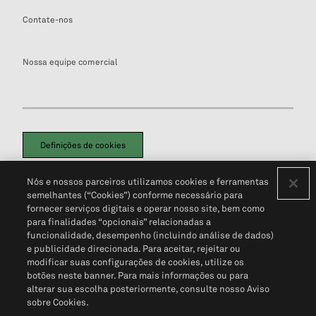
Contate-nos
Nossa equipe comercial
Definições de cookies
Disclaimers Legais
Termos de Uso
Aviso de Cookies
Nós e nossos parceiros utilizamos cookies e ferramentas
Política de Privacidade
Portal de privacidade do cliente (em inglês)
semelhantes (“Cookies”) conforme necessário para
Não Venda Minhas Informações Pessoais
© 2026 S&P Global
fornecer serviços digitais e operar nosso site, bem como
para finalidades “opcionais” relacionadas a
funcionalidade, desempenho (incluindo análise de dados)
e publicidade direcionada. Para aceitar, rejeitar ou
modificar suas configurações de cookies, utilize os
botões neste banner. Para mais informações ou para
alterar sua escolha posteriormente, consulte nosso Aviso
sobre Cookies.