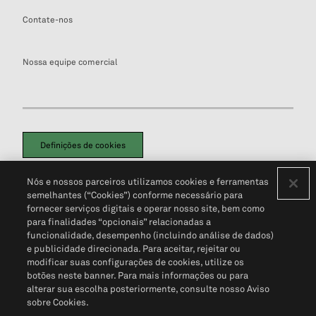
Contate-nos
Nossa equipe comercial
Definições de cookies
Disclaimers Legais
Termos de Uso
Aviso de Cookies
Nós e nossos parceiros utilizamos cookies e ferramentas
Política de Privacidade
Portal de privacidade do cliente (em inglês)
semelhantes (“Cookies”) conforme necessário para
Não Venda Minhas Informações Pessoais
© 2026 S&P Global
fornecer serviços digitais e operar nosso site, bem como
para finalidades “opcionais” relacionadas a
funcionalidade, desempenho (incluindo análise de dados)
e publicidade direcionada. Para aceitar, rejeitar ou
modificar suas configurações de cookies, utilize os
botões neste banner. Para mais informações ou para
alterar sua escolha posteriormente, consulte nosso Aviso
sobre Cookies.