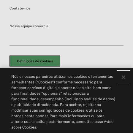
Contate-nos
Nossa equipe comercial
Definições de cookies
Disclaimers Legais
Termos de Uso
Aviso de Cookies
Nós e nossos parceiros utilizamos cookies e ferramentas
Política de Privacidade
Portal de privacidade do cliente (em inglês)
semelhantes (“Cookies”) conforme necessário para
Não Venda Minhas Informações Pessoais
© 2026 S&P Global
fornecer serviços digitais e operar nosso site, bem como
para finalidades “opcionais” relacionadas a
funcionalidade, desempenho (incluindo análise de dados)
e publicidade direcionada. Para aceitar, rejeitar ou
modificar suas configurações de cookies, utilize os
botões neste banner. Para mais informações ou para
alterar sua escolha posteriormente, consulte nosso Aviso
sobre Cookies.