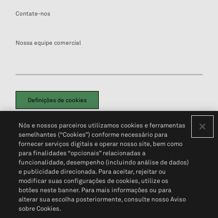
Contate-nos
Nossa equipe comercial
Definições de cookies
Disclaimers Legais
Termos de Uso
Aviso de Cookies
Nós e nossos parceiros utilizamos cookies e ferramentas
Política de Privacidade
Portal de privacidade do cliente (em inglês)
semelhantes (“Cookies”) conforme necessário para
Não Venda Minhas Informações Pessoais
© 2026 S&P Global
fornecer serviços digitais e operar nosso site, bem como
para finalidades “opcionais” relacionadas a
funcionalidade, desempenho (incluindo análise de dados)
e publicidade direcionada. Para aceitar, rejeitar ou
modificar suas configurações de cookies, utilize os
botões neste banner. Para mais informações ou para
alterar sua escolha posteriormente, consulte nosso Aviso
sobre Cookies.