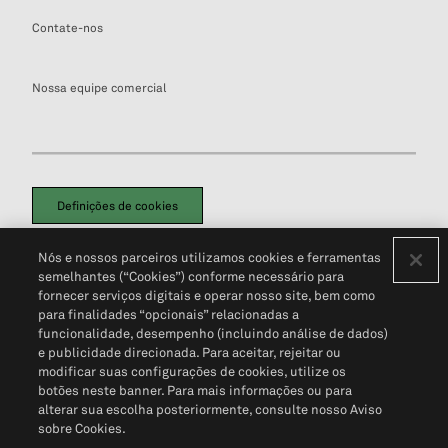
Contate-nos
Nossa equipe comercial
Definições de cookies
Disclaimers Legais
Termos de Uso
Aviso de Cookies
Nós e nossos parceiros utilizamos cookies e ferramentas
Política de Privacidade
Portal de privacidade do cliente (em inglês)
semelhantes (“Cookies”) conforme necessário para
Não Venda Minhas Informações Pessoais
© 2026 S&P Global
fornecer serviços digitais e operar nosso site, bem como
para finalidades “opcionais” relacionadas a
funcionalidade, desempenho (incluindo análise de dados)
e publicidade direcionada. Para aceitar, rejeitar ou
modificar suas configurações de cookies, utilize os
botões neste banner. Para mais informações ou para
alterar sua escolha posteriormente, consulte nosso Aviso
sobre Cookies.