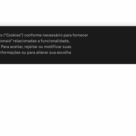
s (“Cookies”) conforme necessário para fornecer
ionais” relacionadas a funcionalidade,
ara aceitar, rejeitar ou modificar suas
informações ou para alterar sua escolha
Siga-nos