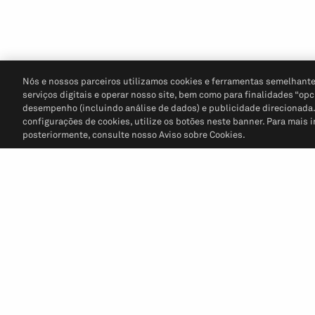
Nós e nossos parceiros utilizamos cookies e ferramentas semelhante
serviços digitais e operar nosso site, bem como para finalidades “opc
desempenho (incluindo análise de dados) e publicidade direcionada. P
configurações de cookies, utilize os botões neste banner. Para mais 
posteriormente, consulte nosso Aviso sobre Cookies.