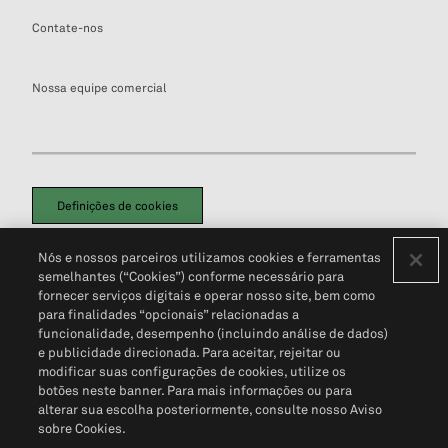
Contate-nos
Nossa equipe comercial
Definições de cookies
Disclaimers Legais
Termos de Uso
Aviso de Cookies
Nós e nossos parceiros utilizamos cookies e ferramentas
Política de Privacidade
Portal de privacidade do cliente (em inglês)
semelhantes (“Cookies”) conforme necessário para
Não Venda Minhas Informações Pessoais
© 2026 S&P Global
fornecer serviços digitais e operar nosso site, bem como
para finalidades “opcionais” relacionadas a
funcionalidade, desempenho (incluindo análise de dados)
e publicidade direcionada. Para aceitar, rejeitar ou
modificar suas configurações de cookies, utilize os
botões neste banner. Para mais informações ou para
alterar sua escolha posteriormente, consulte nosso Aviso
sobre Cookies.