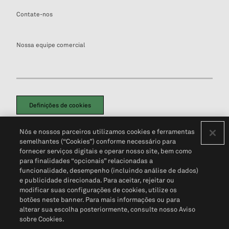
Contate-nos
Nossa equipe comercial
Definições de cookies
Disclaimers Legais
Termos de Uso
Aviso de Cookies
Nós e nossos parceiros utilizamos cookies e ferramentas
Política de Privacidade
Portal de privacidade do cliente (em inglês)
semelhantes (“Cookies”) conforme necessário para
Não Venda Minhas Informações Pessoais
© 2026 S&P Global
fornecer serviços digitais e operar nosso site, bem como
para finalidades “opcionais” relacionadas a
funcionalidade, desempenho (incluindo análise de dados)
e publicidade direcionada. Para aceitar, rejeitar ou
modificar suas configurações de cookies, utilize os
botões neste banner. Para mais informações ou para
alterar sua escolha posteriormente, consulte nosso Aviso
sobre Cookies.