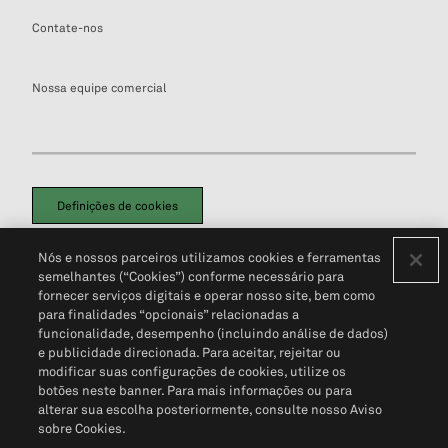
Contate-nos
Nossa equipe comercial
Definições de cookies
Disclaimers Legais
Termos de Uso
Aviso de Cookies
Nós e nossos parceiros utilizamos cookies e ferramentas
Política de Privacidade
Portal de privacidade do cliente (em inglês)
semelhantes (“Cookies”) conforme necessário para
Não Venda Minhas Informações Pessoais
© 2026 S&P Global
fornecer serviços digitais e operar nosso site, bem como
para finalidades “opcionais” relacionadas a
funcionalidade, desempenho (incluindo análise de dados)
e publicidade direcionada. Para aceitar, rejeitar ou
modificar suas configurações de cookies, utilize os
botões neste banner. Para mais informações ou para
alterar sua escolha posteriormente, consulte nosso Aviso
sobre Cookies.