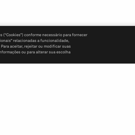
s (“Cookies”) conforme necessário para fornecer
ionais” relacionadas a funcionalidade,
ara aceitar, rejeitar ou modificar suas
informações ou para alterar sua escolha
Siga-nos