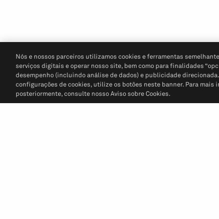
Nós e nossos parceiros utilizamos cookies e ferramentas semelhante
serviços digitais e operar nosso site, bem como para finalidades “opc
desempenho (incluindo análise de dados) e publicidade direcionada. P
configurações de cookies, utilize os botões neste banner. Para mais 
posteriormente, consulte nosso Aviso sobre Cookies.