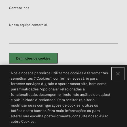
Contate-nos
Nossa equipe comercial
Definições de cookies
Disclaimers Legais
Termos de Uso
Aviso de Cookies
Nós e nossos parceiros utilizamos cookies e ferramentas
Política de Privacidade
Portal de privacidade do cliente (em inglês)
semelhantes (“Cookies”) conforme necessário para
Não Venda Minhas Informações Pessoais
© 2026 S&P Global
fornecer serviços digitais e operar nosso site, bem como
para finalidades “opcionais” relacionadas a
funcionalidade, desempenho (incluindo análise de dados)
e publicidade direcionada. Para aceitar, rejeitar ou
modificar suas configurações de cookies, utilize os
botões neste banner. Para mais informações ou para
alterar sua escolha posteriormente, consulte nosso Aviso
sobre Cookies.