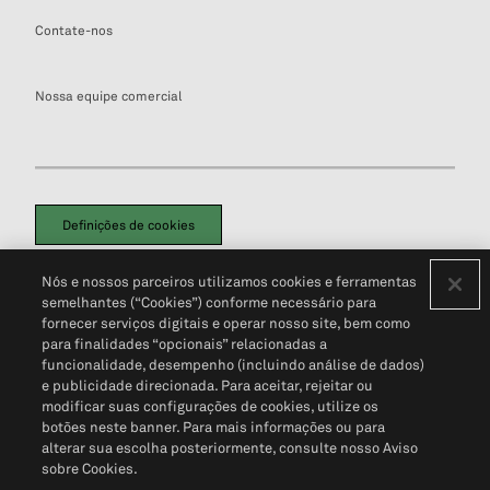
Contate-nos
Nossa equipe comercial
Definições de cookies
Disclaimers Legais
Termos de Uso
Aviso de Cookies
Nós e nossos parceiros utilizamos cookies e ferramentas
Política de Privacidade
Portal de privacidade do cliente (em inglês)
semelhantes (“Cookies”) conforme necessário para
Não Venda Minhas Informações Pessoais
© 2026 S&P Global
fornecer serviços digitais e operar nosso site, bem como
para finalidades “opcionais” relacionadas a
funcionalidade, desempenho (incluindo análise de dados)
e publicidade direcionada. Para aceitar, rejeitar ou
modificar suas configurações de cookies, utilize os
botões neste banner. Para mais informações ou para
alterar sua escolha posteriormente, consulte nosso Aviso
sobre Cookies.